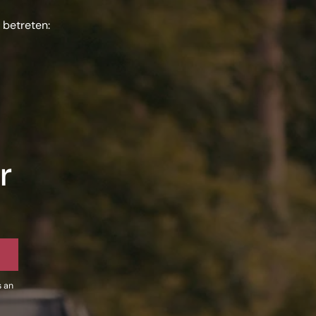
 betreten:
r
s an