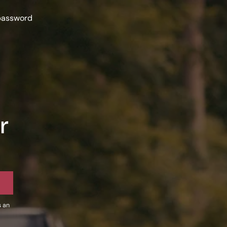
 password
r
s an