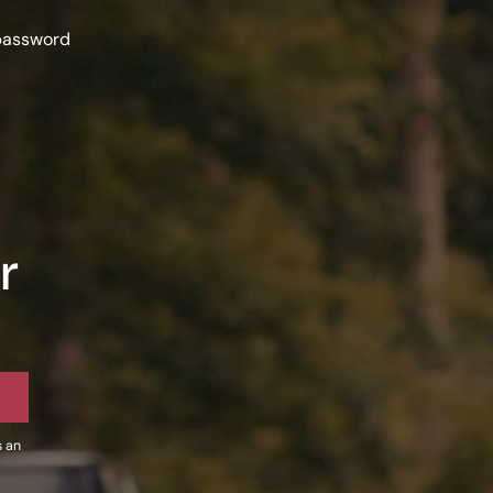
 password
r
s an